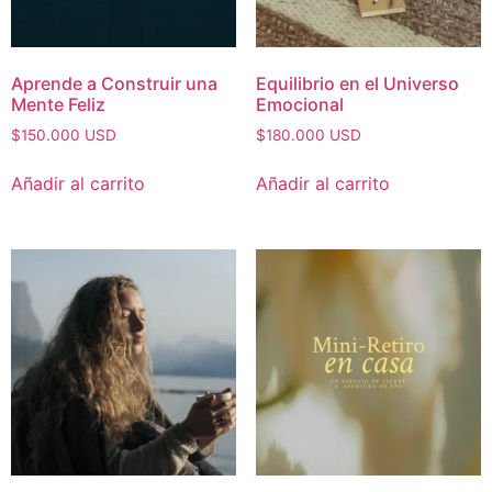
Aprende a Construir una
Equilibrio en el Universo
Mente Feliz
Emocional
$
150.000
USD
$
180.000
USD
Añadir al carrito
Añadir al carrito