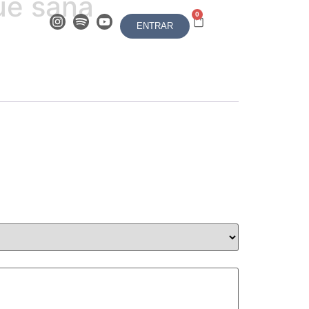
ue sana
0
ENTRAR