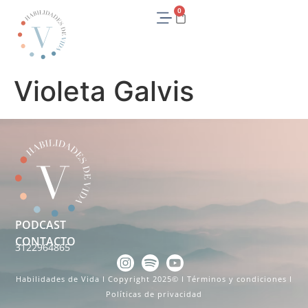
0
Violeta Galvis
PODCAST
CONTACTO
3122964865
Habilidades de Vida I Copyright 2025© I
Términos y condiciones
I
Políticas de privacidad