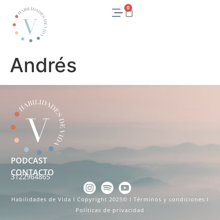
0
Andrés
PODCAST
CONTACTO
3122964865
Habilidades de Vida I Copyright 2025© I
Términos y condiciones
I
Políticas de privacidad