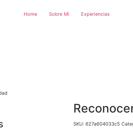
Home
Sobre Mí
Experiencias
idad
Reconocer
s
SKU:
627a604033c5
Cate