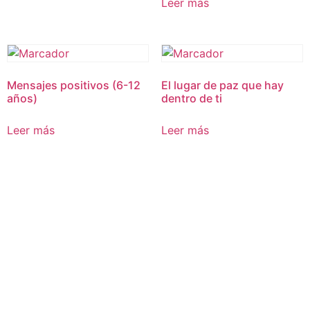
Leer más
Mensajes positivos (6-12
El lugar de paz que hay
años)
dentro de ti
Leer más
Leer más
PODCAST
CONTACTO
3122964865
Habilidades de Vida I Copyright 2025© I
Términos y condiciones
I
Políticas de privacidad