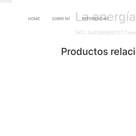
tiene
La energía
HOME
SOBRE MÍ
EXPERIENCIAS
SKU:
4a0386d69727
Cate
Productos relac