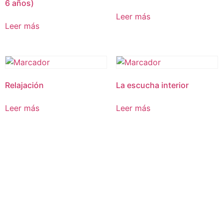
6 años)
Leer más
Leer más
Relajación
La escucha interior
Leer más
Leer más
PODCAST
CONTACTO
3122964865
Habilidades de Vida I Copyright 2025© I
Términos y condiciones
I