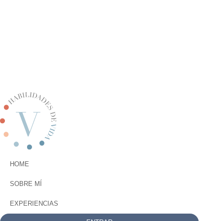
PODCAST
CONTACTO
3122964865
Habilidades de Vida I Copyright 2025© I
Términos y condiciones
I
Políticas de privacidad
HOME
SOBRE MÍ
EXPERIENCIAS