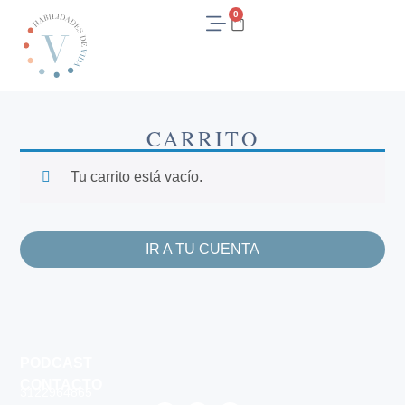
0
CARRITO
Tu carrito está vacío.
IR A TU CUENTA
PODCAST
CONTACTO
3122964865